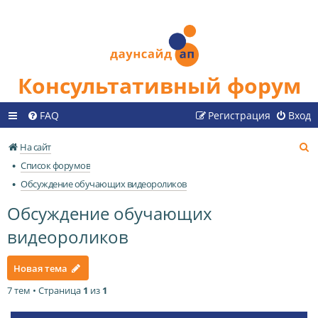
Консультативный форум
FAQ
Регистрация
Вход
П
На сайт
о
Список форумов
и
Обсуждение обучающих видеороликов
с
Обсуждение обучающих
к
видеороликов
Новая тема
7 тем • Страница
1
из
1