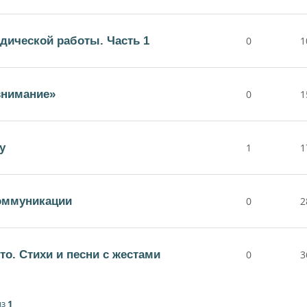
дической работы. Часть 1
0
1
внимание»
0
1
у
1
1
коммуникации
0
2
то. Стихи и песни с жестами
0
3
из
1