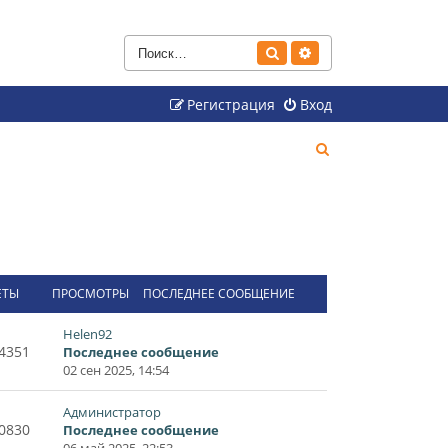
Поиск
Расширенный поиск
Регистрация
Вход
П
о
и
с
к
ЕТЫ
ПРОСМОТРЫ
ПОСЛЕДНЕЕ СООБЩЕНИЕ
Helen92
4351
Последнее сообщение
02 сен 2025, 14:54
Администратор
0830
Последнее сообщение
06 май 2025, 22:53