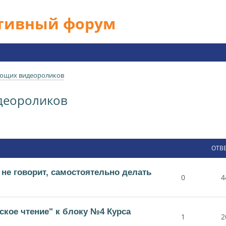
ативный форум
ющих видеороликов
деороликов
ОТВ
 не говорит, самостоятельно делать
0
4
ское чтение" к блоку №4 Курса
1
2