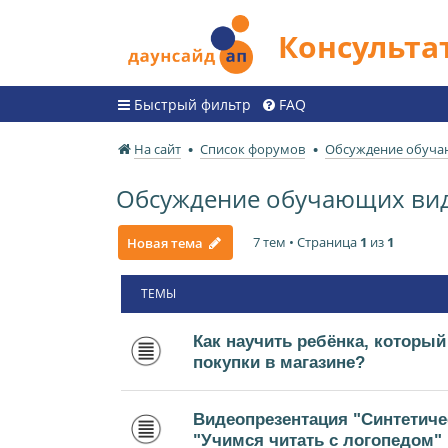
Консульт
Быстрый фильтр
FAQ
На сайт
Список форумов
Обсуждение обуча
Обсуждение обучающих ви
7 тем • Страница
1
из
1
Новая тема
ТЕМЫ
Как научить ребёнка, который
покупки в магазине?
Видеопрезентация "Синтетиче
"Учимся читать с логопедом"