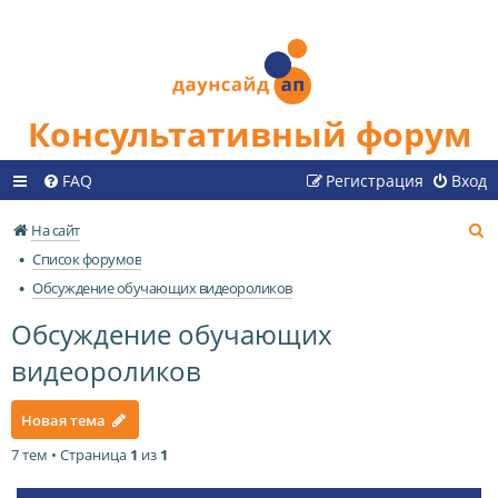
Консультативный форум
FAQ
Регистрация
Вход
П
На сайт
о
Список форумов
и
Обсуждение обучающих видеороликов
с
Обсуждение обучающих
к
видеороликов
Новая тема
7 тем • Страница
1
из
1