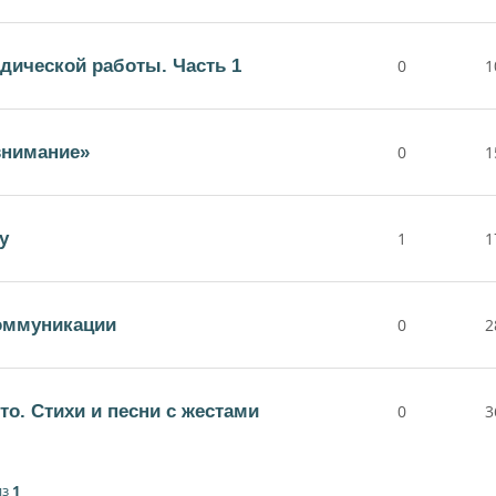
дической работы. Часть 1
0
1
внимание»
0
1
у
1
1
коммуникации
0
2
то. Стихи и песни с жестами
0
3
из
1