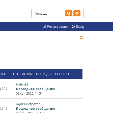
Поиск
Расширенный поиск
Регистрация
Вход
П
о
и
с
к
ЕТЫ
ПРОСМОТРЫ
ПОСЛЕДНЕЕ СООБЩЕНИЕ
Helen92
4521
Последнее сообщение
02 сен 2025, 14:54
Администратор
0845
Последнее сообщение
06 май 2025, 22:53