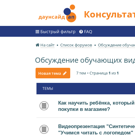
Консульт
Быстрый фильтр
FAQ
На сайт
Список форумов
Обсуждение обуча
Обсуждение обучающих ви
7 тем • Страница
1
из
1
Новая тема
ТЕМЫ
Как научить ребёнка, который
покупки в магазине?
Видеопрезентация "Синтетиче
"Учимся читать с логопедом"