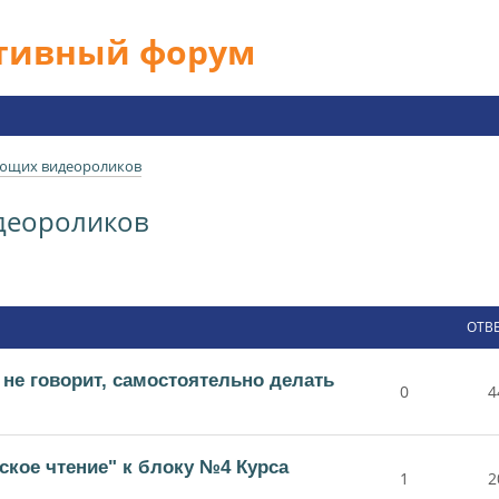
ативный форум
ющих видеороликов
деороликов
ОТВ
 не говорит, самостоятельно делать
0
4
ское чтение" к блоку №4 Курса
1
2