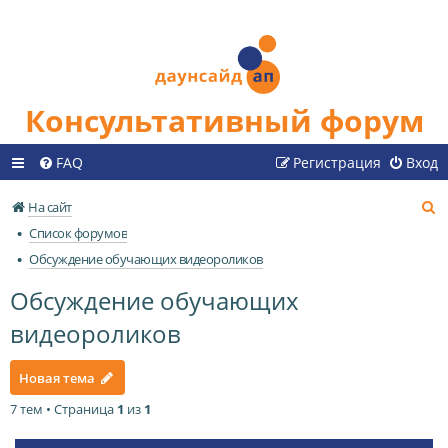
Консультативный форум
FAQ
Регистрация
Вход
П
На сайт
о
Список форумов
и
Обсуждение обучающих видеороликов
с
Обсуждение обучающих
к
видеороликов
Новая тема
7 тем • Страница
1
из
1