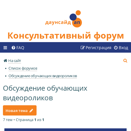
Консультативный форум
FAQ
Регистрация
Вход
П
На сайт
о
Список форумов
и
Обсуждение обучающих видеороликов
с
Обсуждение обучающих
к
видеороликов
Новая тема
7 тем • Страница
1
из
1