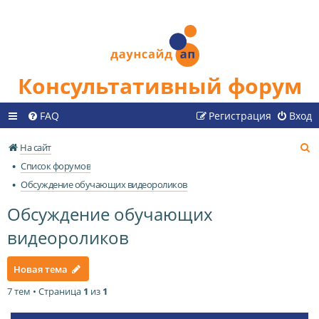
Консультативный форум
FAQ
Регистрация
Вход
П
На сайт
о
Список форумов
и
Обсуждение обучающих видеороликов
с
Обсуждение обучающих
к
видеороликов
Новая тема
7 тем • Страница
1
из
1