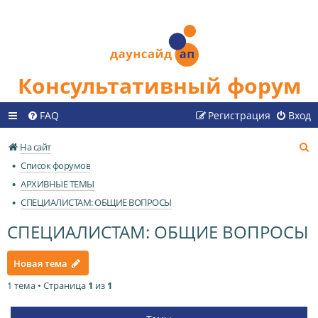
Консультативный форум
FAQ
Регистрация
Вход
П
На сайт
о
Список форумов
и
АРХИВНЫЕ ТЕМЫ
с
СПЕЦИАЛИСТАМ: ОБЩИЕ ВОПРОСЫ
к
СПЕЦИАЛИСТАМ: ОБЩИЕ ВОПРОСЫ
Новая тема
1 тема • Страница
1
из
1