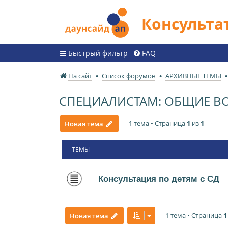
Консульт
Быстрый фильтр
FAQ
На сайт
Список форумов
АРХИВНЫЕ ТЕМЫ
СПЕЦИАЛИСТАМ: ОБЩИЕ В
1 тема • Страница
1
из
1
Новая тема
ТЕМЫ
Консультация по детям с СД
1 тема • Страница
1
Новая тема