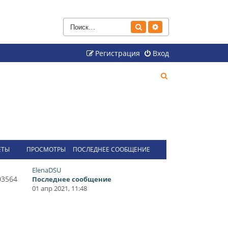
Поиск
Расширенный поиск
Регистрация
Вход
П
о
и
с
к
ЕТЫ
ПРОСМОТРЫ
ПОСЛЕДНЕЕ СООБЩЕНИЕ
ElenaDSU
03564
Последнее сообщение
01 апр 2021, 11:48