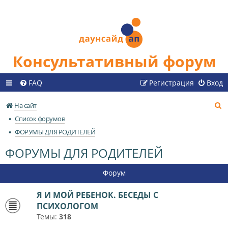
Консультативный форум
FAQ
Регистрация
Вход
П
На сайт
о
Список форумов
и
ФОРУМЫ ДЛЯ РОДИТЕЛЕЙ
с
ФОРУМЫ ДЛЯ РОДИТЕЛЕЙ
к
Форум
Я И МОЙ РЕБЕНОК. БЕСЕДЫ С
ПСИХОЛОГОМ
Темы:
318