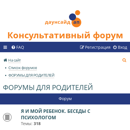
Консультативный форум
FAQ
Регистрация
Вход
П
На сайт
о
Список форумов
и
ФОРУМЫ ДЛЯ РОДИТЕЛЕЙ
с
ФОРУМЫ ДЛЯ РОДИТЕЛЕЙ
к
Форум
Я И МОЙ РЕБЕНОК. БЕСЕДЫ С
ПСИХОЛОГОМ
Темы:
318