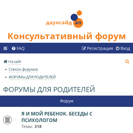
Консультативный форум
FAQ
Регистрация
Вход
П
На сайт
о
Список форумов
и
ФОРУМЫ ДЛЯ РОДИТЕЛЕЙ
с
ФОРУМЫ ДЛЯ РОДИТЕЛЕЙ
к
Форум
Я И МОЙ РЕБЕНОК. БЕСЕДЫ С
ПСИХОЛОГОМ
Темы:
318