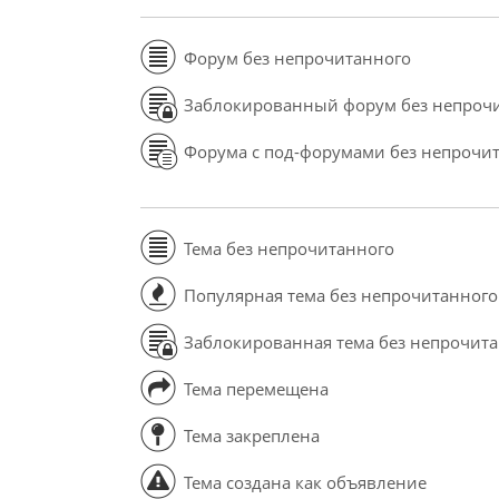
Форум без непрочитанного
Заблокированный форум без непроч
Форума с под-форумами без непрочи
Тема без непрочитанного
Популярная тема без непрочитанного
Заблокированная тема без непрочит
Тема перемещена
Тема закреплена
Тема создана как объявление