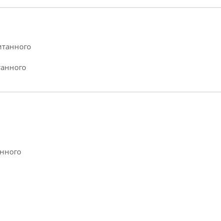
итанного
танного
анного