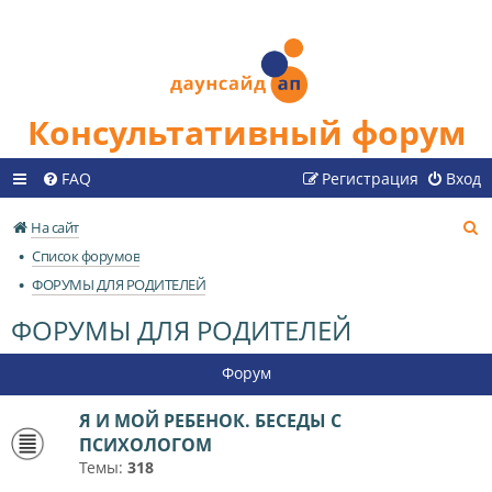
Консультативный форум
FAQ
Регистрация
Вход
П
На сайт
о
Список форумов
и
ФОРУМЫ ДЛЯ РОДИТЕЛЕЙ
с
ФОРУМЫ ДЛЯ РОДИТЕЛЕЙ
к
Форум
Я И МОЙ РЕБЕНОК. БЕСЕДЫ С
ПСИХОЛОГОМ
Темы:
318