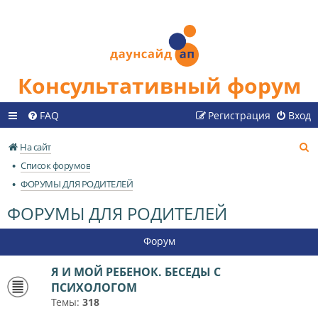
Консультативный форум
FAQ
Регистрация
Вход
П
На сайт
о
Список форумов
и
ФОРУМЫ ДЛЯ РОДИТЕЛЕЙ
с
ФОРУМЫ ДЛЯ РОДИТЕЛЕЙ
к
Форум
Я И МОЙ РЕБЕНОК. БЕСЕДЫ С
ПСИХОЛОГОМ
Темы:
318