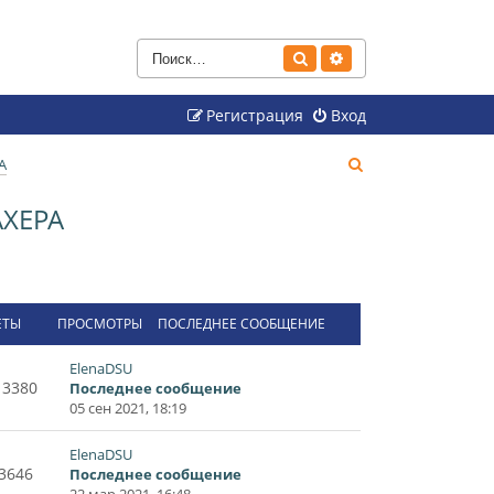
Поиск
Расширенный поиск
Регистрация
Вход
П
А
о
ХЕРА
и
с
к
ЕТЫ
ПРОСМОТРЫ
ПОСЛЕДНЕЕ СООБЩЕНИЕ
ElenaDSU
13380
Последнее сообщение
05 сен 2021, 18:19
ElenaDSU
3646
Последнее сообщение
22 мар 2021, 16:48