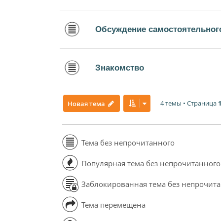
Обсуждение самостоятельного
Знакомство
4 темы • Страница
Новая тема
Тема без непрочитанного
Популярная тема без непрочитанного
Заблокированная тема без непрочит
Тема перемещена