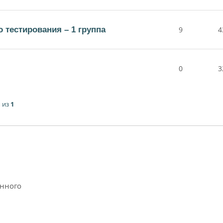
 тестирования – 1 группа
9
4
0
3
1
из
1
анного