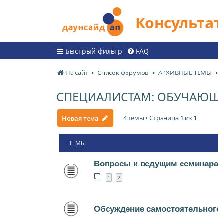
Консульт
Быстрый фильтр
FAQ
На сайт
Список форумов
АРХИВНЫЕ ТЕМЫ
СПЕЦИАЛИСТАМ: ОБУЧАЮЩИ
4 темы • Страница
1
из
1
Новая тема
ТЕМЫ
Вопросы к ведущим семинара
1
2
Обсуждение самостоятельного 