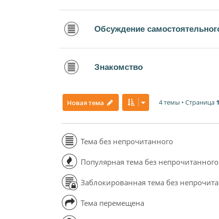
Обсуждение самостоятельного
Знакомство
4 темы • Страница
Новая тема
Тема без непрочитанного
Популярная тема без непрочитанного
Заблокированная тема без непрочит
Тема перемещена