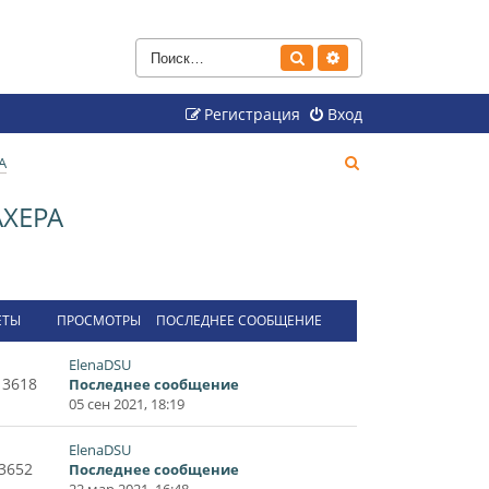
Поиск
Расширенный поиск
Регистрация
Вход
П
А
о
ХЕРА
и
с
к
ЕТЫ
ПРОСМОТРЫ
ПОСЛЕДНЕЕ СООБЩЕНИЕ
ElenaDSU
13618
Последнее сообщение
05 сен 2021, 18:19
ElenaDSU
3652
Последнее сообщение
22 мар 2021, 16:48