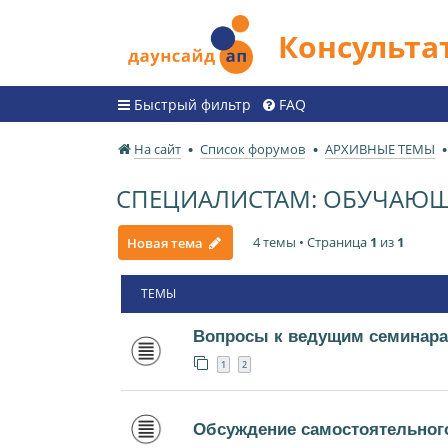
Консульт
Быстрый фильтр
FAQ
На сайт
Список форумов
АРХИВНЫЕ ТЕМЫ
СПЕЦИАЛИСТАМ: ОБУЧАЮЩИ
4 темы • Страница
1
из
1
Новая тема
ТЕМЫ
Вопросы к ведущим семинара
1
2
Обсуждение самостоятельного 