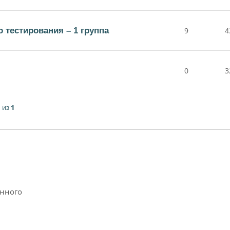
 тестирования – 1 группа
9
4
0
3
1
из
1
анного