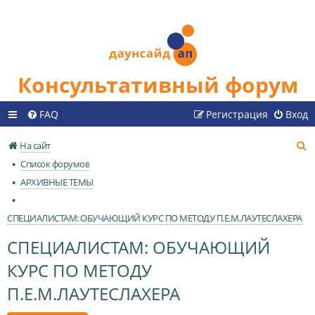
Консультативный форум
FAQ
Регистрация
Вход
П
На сайт
о
Список форумов
и
АРХИВНЫЕ ТЕМЫ
с
к
СПЕЦИАЛИСТАМ: ОБУЧАЮЩИЙ КУРС ПО МЕТОДУ П.Е.М.ЛАУТЕСЛАХЕРА
СПЕЦИАЛИСТАМ: ОБУЧАЮЩИЙ
КУРС ПО МЕТОДУ
П.Е.М.ЛАУТЕСЛАХЕРА