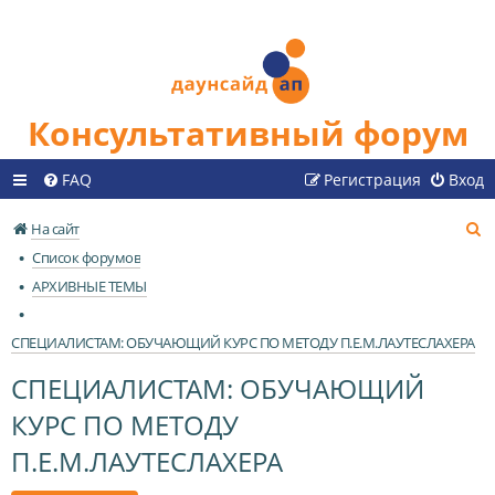
Консультативный форум
FAQ
Регистрация
Вход
П
На сайт
о
Список форумов
и
АРХИВНЫЕ ТЕМЫ
с
к
СПЕЦИАЛИСТАМ: ОБУЧАЮЩИЙ КУРС ПО МЕТОДУ П.Е.М.ЛАУТЕСЛАХЕРА
СПЕЦИАЛИСТАМ: ОБУЧАЮЩИЙ
КУРС ПО МЕТОДУ
П.Е.М.ЛАУТЕСЛАХЕРА