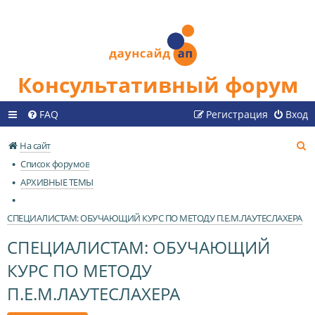
Консультативный форум
FAQ
Регистрация
Вход
П
На сайт
о
Список форумов
и
АРХИВНЫЕ ТЕМЫ
с
к
СПЕЦИАЛИСТАМ: ОБУЧАЮЩИЙ КУРС ПО МЕТОДУ П.Е.М.ЛАУТЕСЛАХЕРА
СПЕЦИАЛИСТАМ: ОБУЧАЮЩИЙ
КУРС ПО МЕТОДУ
П.Е.М.ЛАУТЕСЛАХЕРА