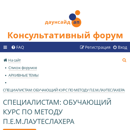
Консультативный форум
FAQ
Регистрация
Вход
П
На сайт
о
Список форумов
и
АРХИВНЫЕ ТЕМЫ
с
к
СПЕЦИАЛИСТАМ: ОБУЧАЮЩИЙ КУРС ПО МЕТОДУ П.Е.М.ЛАУТЕСЛАХЕРА
СПЕЦИАЛИСТАМ: ОБУЧАЮЩИЙ
КУРС ПО МЕТОДУ
П.Е.М.ЛАУТЕСЛАХЕРА