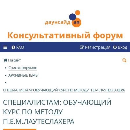
Консультативный форум
FAQ
Регистрация
Вход
П
На сайт
о
Список форумов
и
АРХИВНЫЕ ТЕМЫ
с
к
СПЕЦИАЛИСТАМ: ОБУЧАЮЩИЙ КУРС ПО МЕТОДУ П.Е.М.ЛАУТЕСЛАХЕРА
СПЕЦИАЛИСТАМ: ОБУЧАЮЩИЙ
КУРС ПО МЕТОДУ
П.Е.М.ЛАУТЕСЛАХЕРА