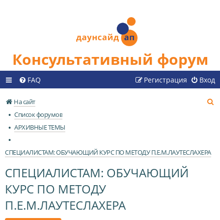
Консультативный форум
FAQ
Регистрация
Вход
П
На сайт
о
Список форумов
и
АРХИВНЫЕ ТЕМЫ
с
к
СПЕЦИАЛИСТАМ: ОБУЧАЮЩИЙ КУРС ПО МЕТОДУ П.Е.М.ЛАУТЕСЛАХЕРА
СПЕЦИАЛИСТАМ: ОБУЧАЮЩИЙ
КУРС ПО МЕТОДУ
П.Е.М.ЛАУТЕСЛАХЕРА