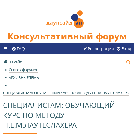
Консультативный форум
FAQ
Регистрация
Вход
П
На сайт
о
Список форумов
и
АРХИВНЫЕ ТЕМЫ
с
к
СПЕЦИАЛИСТАМ: ОБУЧАЮЩИЙ КУРС ПО МЕТОДУ П.Е.М.ЛАУТЕСЛАХЕРА
СПЕЦИАЛИСТАМ: ОБУЧАЮЩИЙ
КУРС ПО МЕТОДУ
П.Е.М.ЛАУТЕСЛАХЕРА