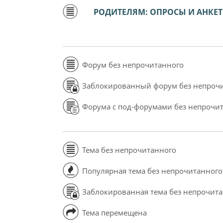
РОДИТЕЛЯМ: ОПРОСЫ И АНКЕ
Форум без непрочитанного
Заблокированный форум без непроч
Форума с под-форумами без непрочи
Тема без непрочитанного
Популярная тема без непрочитанного
Заблокированная тема без непрочит
Тема перемещена