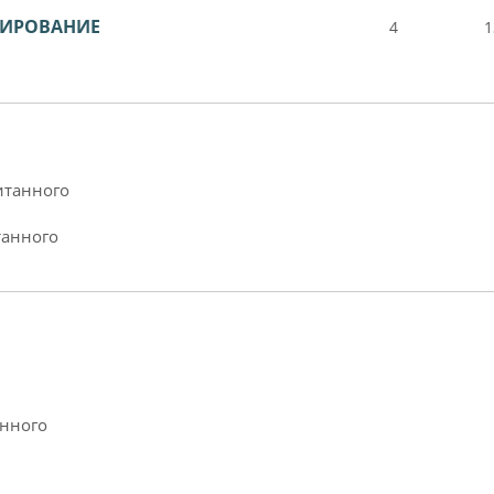
ТИРОВАНИЕ
4
1
итанного
танного
анного