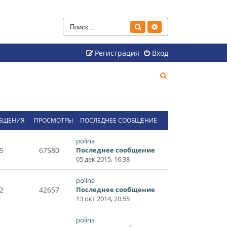
Поиск
Расширенный поиск
Регистрация
Вход
П
о
и
с
БЩЕНИЯ
ПРОСМОТРЫ
ПОСЛЕДНЕЕ СООБЩЕНИЕ
к
polina
5
67580
Последнее сообщение
05 дек 2015, 16:38
polina
2
42657
Последнее сообщение
13 окт 2014, 20:55
polina