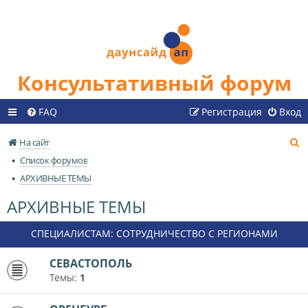
Консультативный форум
FAQ
Регистрация
Вход
П
На сайт
о
Список форумов
и
АРХИВНЫЕ ТЕМЫ
с
АРХИВНЫЕ ТЕМЫ
к
СПЕЦИАЛИСТАМ: СОТРУДНИЧЕСТВО С РЕГИОНАМИ
СЕВАСТОПОЛЬ
Темы:
1