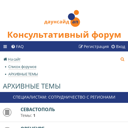
Консультативный форум
FAQ
Регистрация
Вход
П
На сайт
о
Список форумов
и
АРХИВНЫЕ ТЕМЫ
с
АРХИВНЫЕ ТЕМЫ
к
СПЕЦИАЛИСТАМ: СОТРУДНИЧЕСТВО С РЕГИОНАМИ
СЕВАСТОПОЛЬ
Темы:
1