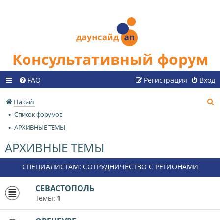
Консультативный форум
FAQ
Регистрация
Вход
П
На сайт
о
Список форумов
и
АРХИВНЫЕ ТЕМЫ
с
АРХИВНЫЕ ТЕМЫ
к
СПЕЦИАЛИСТАМ: СОТРУДНИЧЕСТВО С РЕГИОНАМИ
СЕВАСТОПОЛЬ
Темы:
1