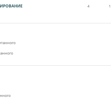
ТИРОВАНИЕ
4
1
итанного
танного
анного