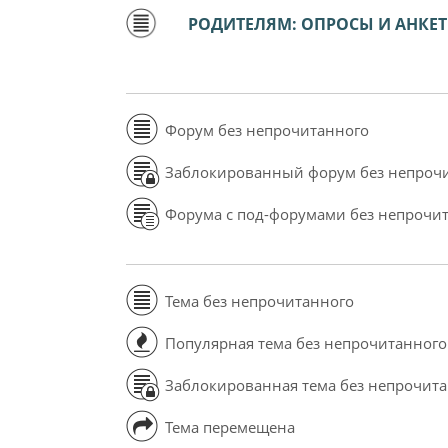
РОДИТЕЛЯМ: ОПРОСЫ И АНКЕ
Форум без непрочитанного
Заблокированный форум без непроч
Форума с под-форумами без непрочи
Тема без непрочитанного
Популярная тема без непрочитанного
Заблокированная тема без непрочит
Тема перемещена