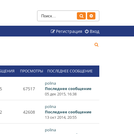
Поиск
Расширенный поиск
Регистрация
Вход
П
о
и
с
БЩЕНИЯ
ПРОСМОТРЫ
ПОСЛЕДНЕЕ СООБЩЕНИЕ
к
polina
5
67517
Последнее сообщение
05 дек 2015, 16:38
polina
2
42608
Последнее сообщение
13 окт 2014, 20:55
polina