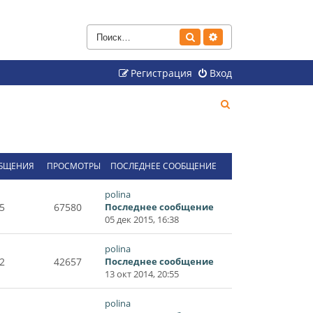
Поиск
Расширенный поиск
Регистрация
Вход
П
о
и
с
БЩЕНИЯ
ПРОСМОТРЫ
ПОСЛЕДНЕЕ СООБЩЕНИЕ
к
polina
5
67580
Последнее сообщение
05 дек 2015, 16:38
polina
2
42657
Последнее сообщение
13 окт 2014, 20:55
polina