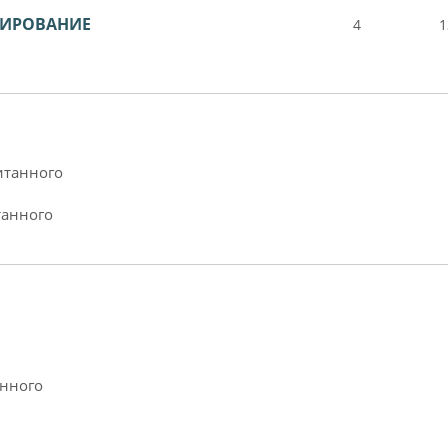
ТИРОВАНИЕ
4
1
итанного
танного
анного