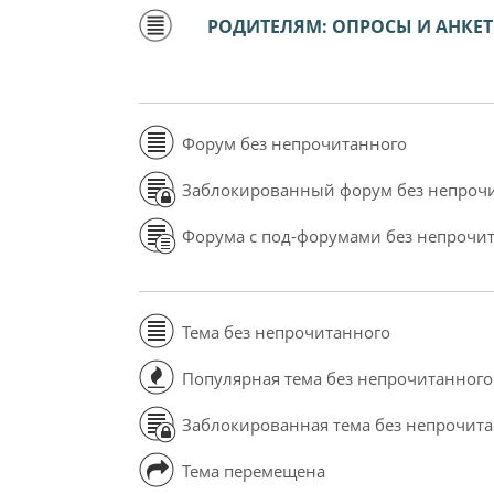
РОДИТЕЛЯМ: ОПРОСЫ И АНКЕ
Форум без непрочитанного
Заблокированный форум без непроч
Форума с под-форумами без непрочи
Тема без непрочитанного
Популярная тема без непрочитанного
Заблокированная тема без непрочит
Тема перемещена