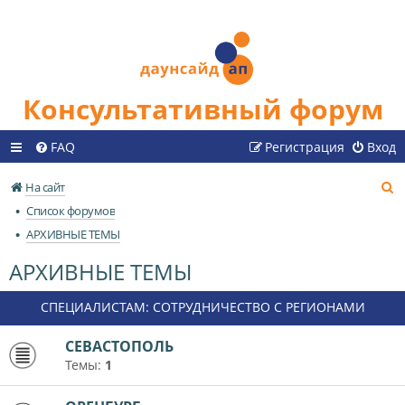
Консультативный форум
FAQ
Регистрация
Вход
П
На сайт
о
Список форумов
и
АРХИВНЫЕ ТЕМЫ
с
АРХИВНЫЕ ТЕМЫ
к
СПЕЦИАЛИСТАМ: СОТРУДНИЧЕСТВО С РЕГИОНАМИ
СЕВАСТОПОЛЬ
Темы:
1