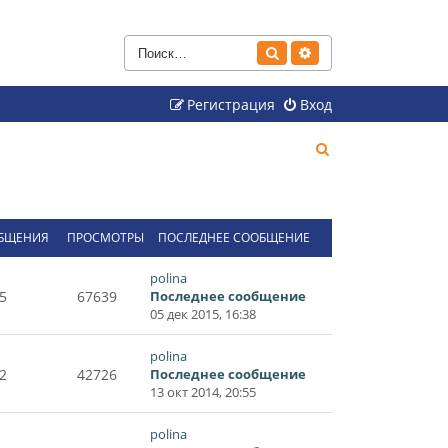
Поиск
Расширенный поиск
Регистрация
Вход
П
о
и
с
БЩЕНИЯ
ПРОСМОТРЫ
ПОСЛЕДНЕЕ СООБЩЕНИЕ
к
polina
5
67639
Последнее сообщение
05 дек 2015, 16:38
polina
2
42726
Последнее сообщение
13 окт 2014, 20:55
polina