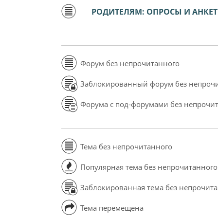
РОДИТЕЛЯМ: ОПРОСЫ И АНКЕ
Форум без непрочитанного
Заблокированный форум без непроч
Форума с под-форумами без непрочи
Тема без непрочитанного
Популярная тема без непрочитанного
Заблокированная тема без непрочит
Тема перемещена