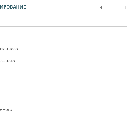
ТИРОВАНИЕ
4
1
итанного
танного
анного