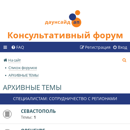
Консультативный форум
FAQ
Регистрация
Вход
П
На сайт
о
Список форумов
и
АРХИВНЫЕ ТЕМЫ
с
АРХИВНЫЕ ТЕМЫ
к
СПЕЦИАЛИСТАМ: СОТРУДНИЧЕСТВО С РЕГИОНАМИ
СЕВАСТОПОЛЬ
Темы:
1