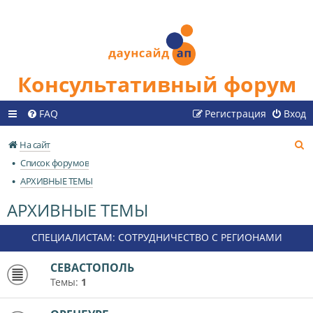
Консультативный форум
FAQ
Регистрация
Вход
П
На сайт
о
Список форумов
и
АРХИВНЫЕ ТЕМЫ
с
АРХИВНЫЕ ТЕМЫ
к
СПЕЦИАЛИСТАМ: СОТРУДНИЧЕСТВО С РЕГИОНАМИ
СЕВАСТОПОЛЬ
Темы:
1