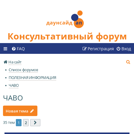
Консультативный форум
FAQ
Регистрация
Вход
П
На сайт
о
Список форумов
и
ПОЛЕЗНАЯ ИНФОРМАЦИЯ
с
ЧАВО
к
ЧАВО
Новая тема
35 тем
1
2
След.