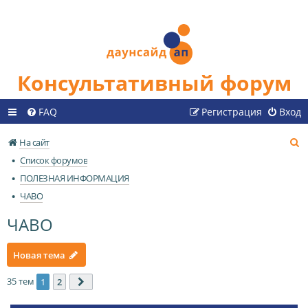
Консультативный форум
FAQ
Регистрация
Вход
П
На сайт
о
Список форумов
и
ПОЛЕЗНАЯ ИНФОРМАЦИЯ
с
ЧАВО
к
ЧАВО
Новая тема
35 тем
1
2
След.