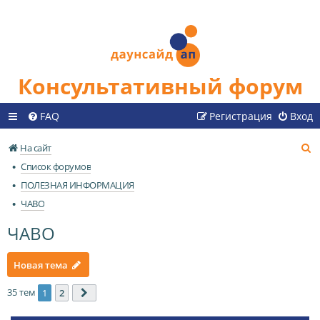
Консультативный форум
FAQ
Регистрация
Вход
П
На сайт
о
Список форумов
и
ПОЛЕЗНАЯ ИНФОРМАЦИЯ
с
ЧАВО
к
ЧАВО
Новая тема
35 тем
1
2
След.