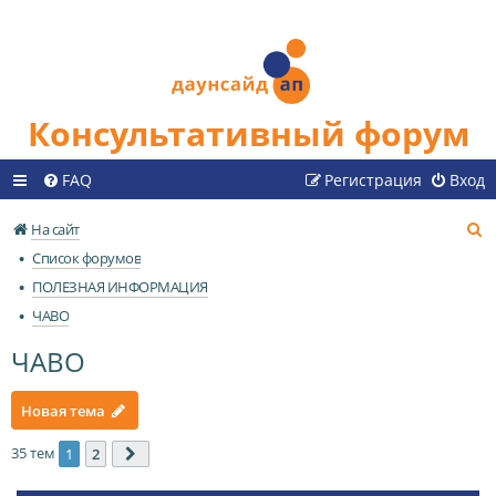
Консультативный форум
FAQ
Регистрация
Вход
П
На сайт
о
Список форумов
и
ПОЛЕЗНАЯ ИНФОРМАЦИЯ
с
ЧАВО
к
ЧАВО
Новая тема
35 тем
1
2
След.