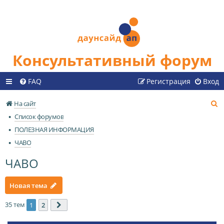
Консультативный форум
FAQ
Регистрация
Вход
П
На сайт
о
Список форумов
и
ПОЛЕЗНАЯ ИНФОРМАЦИЯ
с
ЧАВО
к
ЧАВО
Новая тема
35 тем
1
2
След.