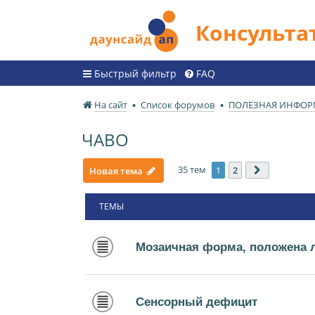
Консульт
Быстрый фильтр
FAQ
На сайт
Список форумов
ПОЛЕЗНАЯ ИНФО
ЧАВО
35 тем
1
2
Новая тема
След.
ТЕМЫ
Мозаичная форма, положена 
Сенсорный дефицит