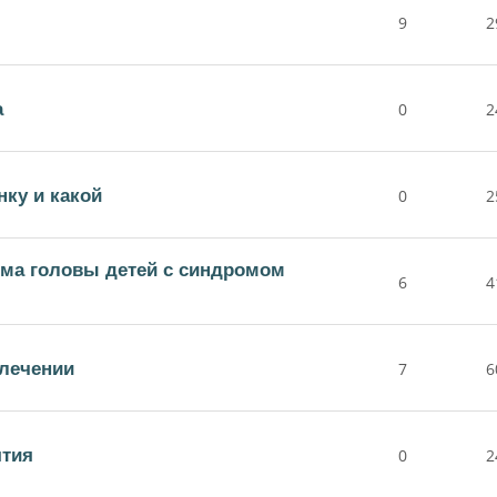
9
2
а
0
2
нку и какой
0
2
ъема головы детей с синдромом
6
4
лечении
7
6
ятия
0
2