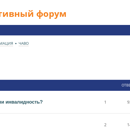
ативный форум
РМАЦИЯ
ЧАВО
ОТВ
ли инвалидность?
1
9
2
1