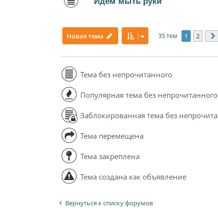
Идем мыть руки
35 тем
1
2
Новая тема
Тема без непрочитанного
Популярная тема без непрочитанного
Заблокированная тема без непрочит
Тема перемещена
Тема закреплена
Тема создана как объявление
Вернуться к списку форумов