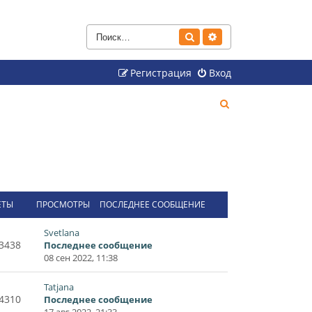
Поиск
Расширенный поиск
Регистрация
Вход
П
о
и
с
к
ЕТЫ
ПРОСМОТРЫ
ПОСЛЕДНЕЕ СООБЩЕНИЕ
Svetlana
3438
Последнее сообщение
08 сен 2022, 11:38
Tatjana
4310
Последнее сообщение
17 авг 2022, 21:33