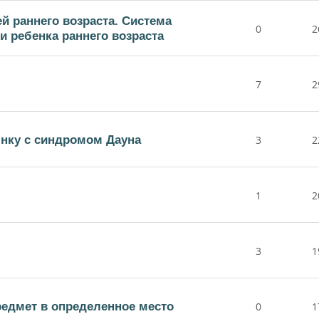
й раннего возраста. Система
0
2
 ребенка раннего возраста
7
2
бнку с синдромом Дауна
3
2
1
2
3
1
редмет в определенное место
0
1