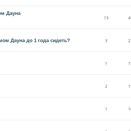
ом Дауна
13
4
мом Дауна до 1 года сидеть?
3
2
1
1
2
1
1
1