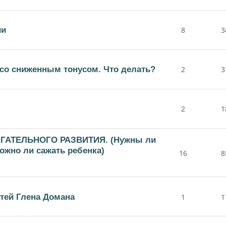
ии
8
3
со сниженным тонусом. Что делать?
2
3
2
1
ГАТЕЛЬНОГО РАЗВИТИЯ. (Нужны ли
Можно ли сажать ребенка)
16
8
етей Глена Домана
1
1