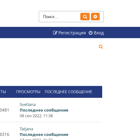
Поиск
Расширенный поиск
Регистрация
Вход
П
о
и
с
к
ЕТЫ
ПРОСМОТРЫ
ПОСЛЕДНЕЕ СООБЩЕНИЕ
Svetlana
3481
Последнее сообщение
08 сен 2022, 11:38
Tatjana
4316
Последнее сообщение
17 авг 2022, 21:33