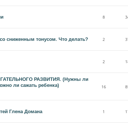
ии
8
3
со сниженным тонусом. Что делать?
2
3
2
1
ГАТЕЛЬНОГО РАЗВИТИЯ. (Нужны ли
Можно ли сажать ребенка)
16
8
етей Глена Домана
1
1