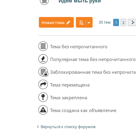
Идем мыть руки
35 тем
1
2
Новая тема
Тема без непрочитанного
Популярная тема без непрочитанного
Заблокированная тема без непрочит
Тема перемещена
Тема закреплена
Тема создана как объявление
Вернуться к списку форумов