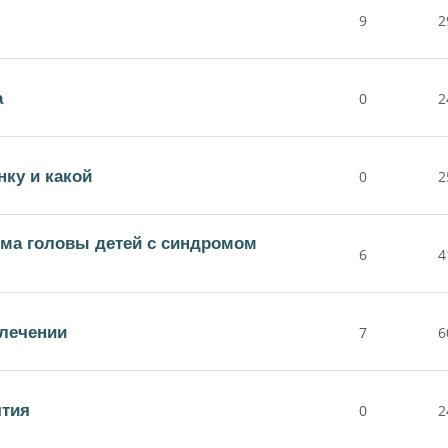
9
2
а
0
2
нку и какой
0
2
ъема головы детей с синдромом
6
4
лечении
7
6
ятия
0
2