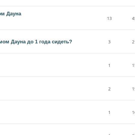
ом Дауна
13
4
мом Дауна до 1 года сидеть?
3
2
1
1
2
1
1
1