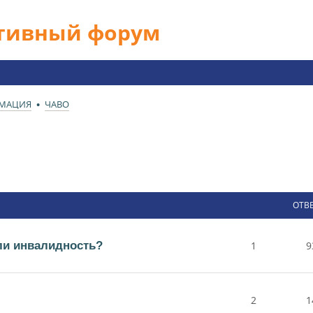
ативный форум
РМАЦИЯ
ЧАВО
ОТВ
ли инвалидность?
1
9
2
1