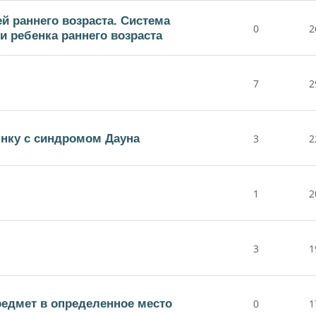
й раннего возраста. Система
0
2
 ребенка раннего возраста
7
2
бнку с синдромом Дауна
3
2
1
2
3
1
редмет в определенное место
0
1