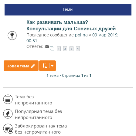
Темы
Как развивать малыша?
Консультации для Сониных друзей
Последнее сообщение
polina
«
09 мар 2019,
00:51
Ответы:
35
1
2
3
4
Новая тема
1 тема • Страница
1
из
1
Тема без
непрочитанного
Популярная тема без
непрочитанного
Заблокированная тема
без непрочитанного