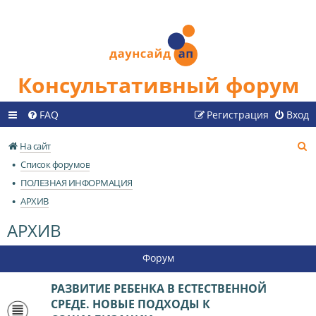
Консультативный форум
FAQ
Регистрация
Вход
П
На сайт
о
Список форумов
и
ПОЛЕЗНАЯ ИНФОРМАЦИЯ
с
АРХИВ
к
АРХИВ
Форум
РАЗВИТИЕ РЕБЕНКА В ЕСТЕСТВЕННОЙ
СРЕДЕ. НОВЫЕ ПОДХОДЫ К