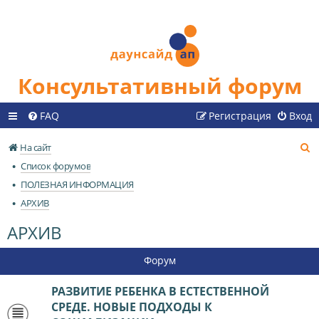
Консультативный форум
FAQ
Регистрация
Вход
П
На сайт
о
Список форумов
и
ПОЛЕЗНАЯ ИНФОРМАЦИЯ
с
АРХИВ
к
АРХИВ
Форум
РАЗВИТИЕ РЕБЕНКА В ЕСТЕСТВЕННОЙ
СРЕДЕ. НОВЫЕ ПОДХОДЫ К