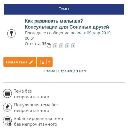
Темы
Как развивать малыша?
Консультации для Сониных друзей
Последнее сообщение
polina
«
09 мар 2019,
00:51
Ответы:
35
1
2
3
4
Новая тема
1 тема • Страница
1
из
1
Тема без
непрочитанного
Популярная тема без
непрочитанного
Заблокированная тема
без непрочитанного