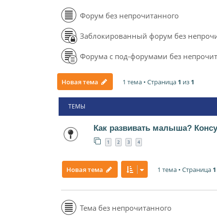
Форум без непрочитанного
Заблокированный форум без непроч
Форума с под-форумами без непрочи
1 тема • Страница
1
из
1
Новая тема
ТЕМЫ
Как развивать малыша? Конс
1
2
3
4
1 тема • Страница
1
Новая тема
Тема без непрочитанного