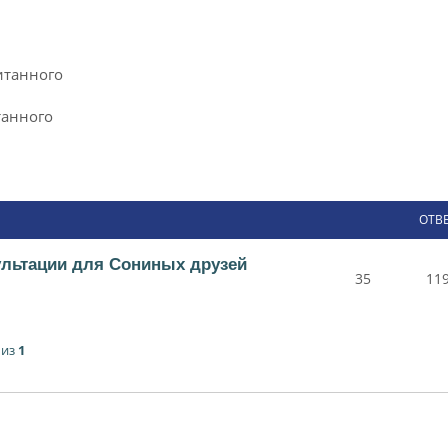
итанного
танного
ОТВ
ультации для Сониных друзей
35
11
из
1