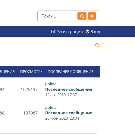
Поиск
Расширенный поиск
Регистрация
Вход
П
о
и
с
БЩЕНИЯ
ПРОСМОТРЫ
ПОСЛЕДНЕЕ СООБЩЕНИЕ
к
polina
94
1025137
Последнее сообщение
12 авг 2019, 17:37
polina
88
1137087
Последнее сообщение
26 июн 2020, 23:04