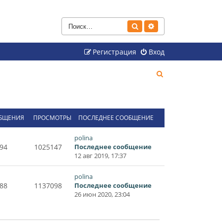
Поиск
Расширенный поиск
Регистрация
Вход
П
о
и
с
БЩЕНИЯ
ПРОСМОТРЫ
ПОСЛЕДНЕЕ СООБЩЕНИЕ
к
polina
94
1025147
Последнее сообщение
12 авг 2019, 17:37
polina
88
1137098
Последнее сообщение
26 июн 2020, 23:04