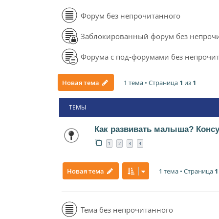
Форум без непрочитанного
Заблокированный форум без непроч
Форума с под-форумами без непрочи
1 тема • Страница
1
из
1
Новая тема
ТЕМЫ
Как развивать малыша? Конс
1
2
3
4
1 тема • Страница
1
Новая тема
Тема без непрочитанного