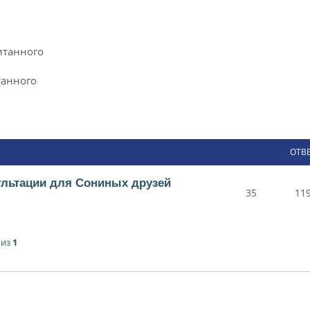
итанного
танного
ОТВ
ультации для Сониных друзей
35
11
из
1