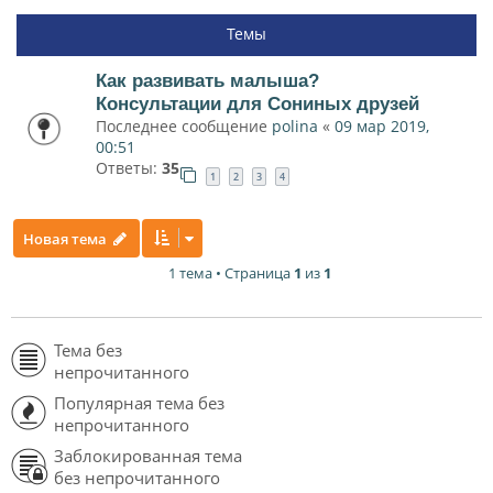
Темы
Как развивать малыша?
Консультации для Сониных друзей
Последнее сообщение
polina
«
09 мар 2019,
00:51
Ответы:
35
1
2
3
4
Новая тема
1 тема • Страница
1
из
1
Тема без
непрочитанного
Популярная тема без
непрочитанного
Заблокированная тема
без непрочитанного