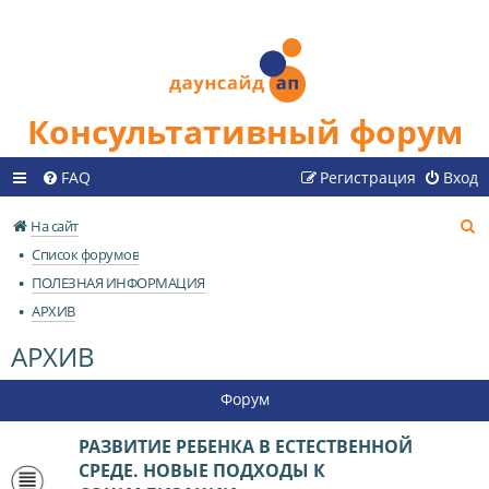
Консультативный форум
FAQ
Регистрация
Вход
П
На сайт
о
Список форумов
и
ПОЛЕЗНАЯ ИНФОРМАЦИЯ
с
АРХИВ
к
АРХИВ
Форум
РАЗВИТИЕ РЕБЕНКА В ЕСТЕСТВЕННОЙ
СРЕДЕ. НОВЫЕ ПОДХОДЫ К