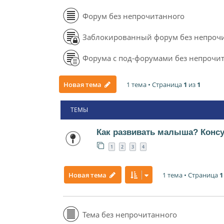
Форум без непрочитанного
Заблокированный форум без непроч
Форума с под-форумами без непрочи
1 тема • Страница
1
из
1
Новая тема
ТЕМЫ
Как развивать малыша? Конс
1
2
3
4
1 тема • Страница
1
Новая тема
Тема без непрочитанного