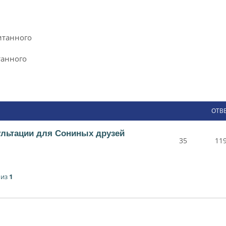
итанного
танного
ОТВ
ультации для Сониных друзей
35
11
из
1