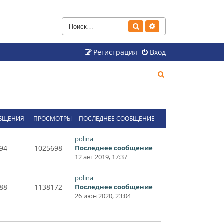
Поиск
Расширенный поиск
Регистрация
Вход
П
о
и
с
БЩЕНИЯ
ПРОСМОТРЫ
ПОСЛЕДНЕЕ СООБЩЕНИЕ
к
polina
94
1025698
Последнее сообщение
12 авг 2019, 17:37
polina
88
1138172
Последнее сообщение
26 июн 2020, 23:04