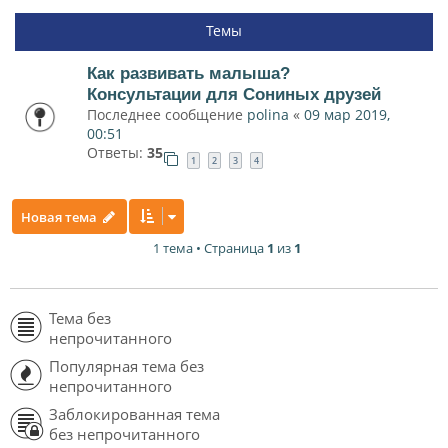
Темы
Как развивать малыша?
Консультации для Сониных друзей
Последнее сообщение
polina
«
09 мар 2019,
00:51
Ответы:
35
1
2
3
4
Новая тема
1 тема • Страница
1
из
1
Тема без
непрочитанного
Популярная тема без
непрочитанного
Заблокированная тема
без непрочитанного