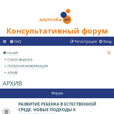
Консультативный форум
FAQ
Регистрация
Вход
П
На сайт
о
Список форумов
и
ПОЛЕЗНАЯ ИНФОРМАЦИЯ
с
АРХИВ
к
АРХИВ
Форум
РАЗВИТИЕ РЕБЕНКА В ЕСТЕСТВЕННОЙ
СРЕДЕ. НОВЫЕ ПОДХОДЫ К