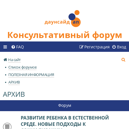
Консультативный форум
FAQ
Регистрация
Вход
П
На сайт
о
Список форумов
и
ПОЛЕЗНАЯ ИНФОРМАЦИЯ
с
АРХИВ
к
АРХИВ
Форум
РАЗВИТИЕ РЕБЕНКА В ЕСТЕСТВЕННОЙ
СРЕДЕ. НОВЫЕ ПОДХОДЫ К