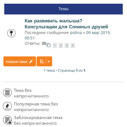
Темы
Как развивать малыша?
Консультации для Сониных друзей
Последнее сообщение
polina
«
09 мар 2019,
00:51
Ответы:
35
1
2
3
4
Новая тема
1 тема • Страница
1
из
1
Тема без
непрочитанного
Популярная тема без
непрочитанного
Заблокированная тема
без непрочитанного