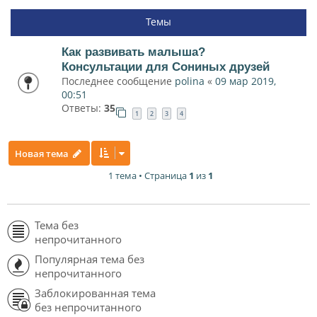
Темы
Как развивать малыша?
Консультации для Сониных друзей
Последнее сообщение
polina
«
09 мар 2019,
00:51
Ответы:
35
1
2
3
4
Новая тема
1 тема • Страница
1
из
1
Тема без
непрочитанного
Популярная тема без
непрочитанного
Заблокированная тема
без непрочитанного