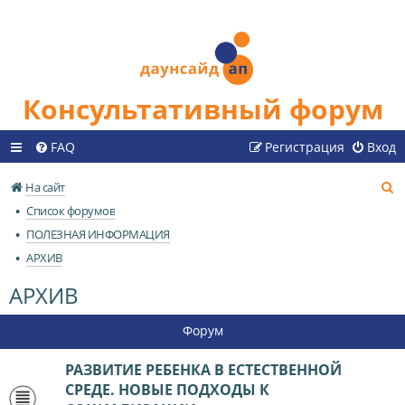
Консультативный форум
FAQ
Регистрация
Вход
П
На сайт
о
Список форумов
и
ПОЛЕЗНАЯ ИНФОРМАЦИЯ
с
АРХИВ
к
АРХИВ
Форум
РАЗВИТИЕ РЕБЕНКА В ЕСТЕСТВЕННОЙ
СРЕДЕ. НОВЫЕ ПОДХОДЫ К